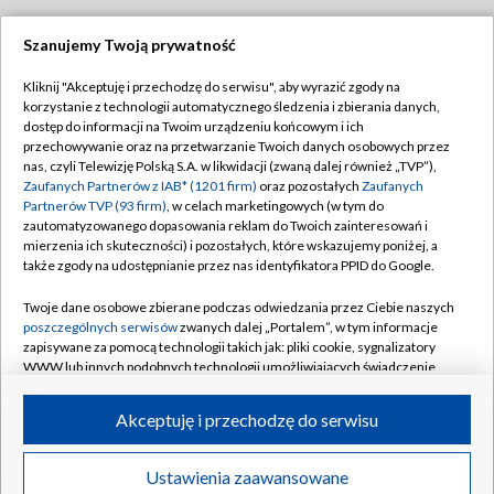
Szanujemy Twoją prywatność
Dołącz do nas:
Kliknij "Akceptuję i przechodzę do serwisu", aby wyrazić zgody na
korzystanie z technologii automatycznego śledzenia i zbierania danych,
TVP
dostęp do informacji na Twoim urządzeniu końcowym i ich
Abonament TVP
przechowywanie oraz na przetwarzanie Twoich danych osobowych przez
Regulamin TVP
nas, czyli Telewizję Polską S.A. w likwidacji (zwaną dalej również „TVP”),
Emisja w TVP
Polityka prywatności
Zaufanych Partnerów z IAB* (1201 firm)
oraz pozostałych
Zaufanych
Partnerów TVP (93 firm)
, w celach marketingowych (w tym do
Centrum informacji TVP
Moje zgody
zautomatyzowanego dopasowania reklam do Twoich zainteresowań i
mierzenia ich skuteczności) i pozostałych, które wskazujemy poniżej, a
Naziemna Telewizja Cyfrowa
Pomoc
także zgody na udostępnianie przez nas identyfikatora PPID do Google.
Sklep TVP
Biuro reklamy
Twoje dane osobowe zbierane podczas odwiedzania przez Ciebie naszych
Rada Programowa
Kontakt
poszczególnych serwisów
zwanych dalej „Portalem”, w tym informacje
zapisywane za pomocą technologii takich jak: pliki cookie, sygnalizatory
System NOS
WWW lub innych podobnych technologii umożliwiających świadczenie
dopasowanych i bezpiecznych usług, personalizację treści oraz reklam,
Informacje o nadawcy
Kanały
udostępnianie funkcji mediów społecznościowych oraz analizowanie
Akceptuję i przechodzę do serwisu
ruchu w Internecie.
Program dla prasy
©2026 Telewizja Polska S.A. w likwidacji
Biuro Reklamy
Twoje dane osobowe zbierane podczas odwiedzania przez Ciebie
Ustawienia zaawansowane
poszczególnych serwisów
na Portalu, takie jak adresy IP, identyfikatory