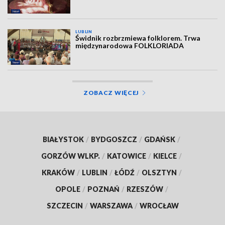
LUBLIN
Świdnik rozbrzmiewa folklorem. Trwa
międzynarodowa FOLKLORIADA
ZOBACZ WIĘCEJ
BIAŁYSTOK
/
BYDGOSZCZ
/
GDAŃSK
/
GORZÓW WLKP.
/
KATOWICE
/
KIELCE
/
KRAKÓW
/
LUBLIN
/
ŁÓDŹ
/
OLSZTYN
/
OPOLE
/
POZNAŃ
/
RZESZÓW
/
SZCZECIN
/
WARSZAWA
/
WROCŁAW