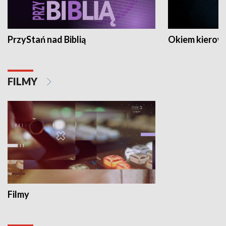
PrzyStań nad Biblią
Okiem kierow
FILMY
Filmy