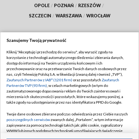
OPOLE
/
POZNAŃ
/
RZESZÓW
/
SZCZECIN
/
WARSZAWA
/
WROCŁAW
Szanujemy Twoją prywatność
Dołącz do nas:
Kliknij "Akceptuję i przechodzę do serwisu", aby wyrazić zgody na
korzystanie z technologii automatycznego śledzenia i zbierania danych,
TVP
dostęp do informacji na Twoim urządzeniu końcowym i ich
Abonament TVP
przechowywanie oraz na przetwarzanie Twoich danych osobowych przez
Regulamin TVP
nas, czyli Telewizję Polską S.A. w likwidacji (zwaną dalej również „TVP”),
Emisja w TVP
Polityka prywatności
Zaufanych Partnerów z IAB* (1201 firm)
oraz pozostałych
Zaufanych
Partnerów TVP (93 firm)
, w celach marketingowych (w tym do
Centrum informacji TVP
Moje zgody
zautomatyzowanego dopasowania reklam do Twoich zainteresowań i
mierzenia ich skuteczności) i pozostałych, które wskazujemy poniżej, a
Naziemna Telewizja Cyfrowa
Pomoc
także zgody na udostępnianie przez nas identyfikatora PPID do Google.
Sklep TVP
Biuro reklamy
Twoje dane osobowe zbierane podczas odwiedzania przez Ciebie naszych
Rada Programowa
Kontakt
poszczególnych serwisów
zwanych dalej „Portalem”, w tym informacje
zapisywane za pomocą technologii takich jak: pliki cookie, sygnalizatory
System NOS
WWW lub innych podobnych technologii umożliwiających świadczenie
dopasowanych i bezpiecznych usług, personalizację treści oraz reklam,
Informacje o nadawcy