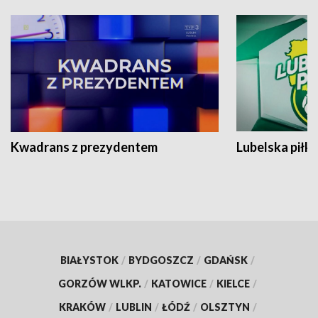
Kwadrans z prezydentem
Lubelska piłk
BIAŁYSTOK
/
BYDGOSZCZ
/
GDAŃSK
/
GORZÓW WLKP.
/
KATOWICE
/
KIELCE
/
KRAKÓW
/
LUBLIN
/
ŁÓDŹ
/
OLSZTYN
/