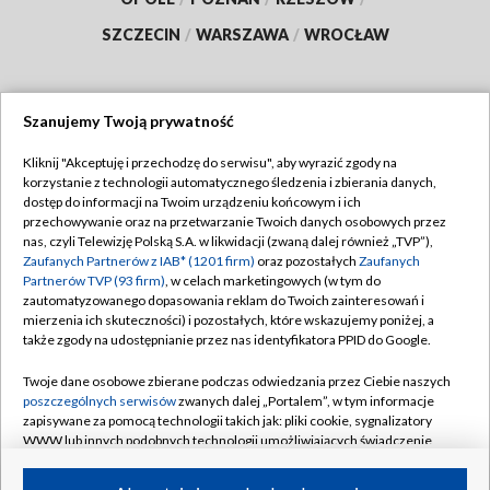
SZCZECIN
/
WARSZAWA
/
WROCŁAW
Szanujemy Twoją prywatność
Dołącz do nas:
Kliknij "Akceptuję i przechodzę do serwisu", aby wyrazić zgody na
korzystanie z technologii automatycznego śledzenia i zbierania danych,
TVP
dostęp do informacji na Twoim urządzeniu końcowym i ich
Abonament TVP
przechowywanie oraz na przetwarzanie Twoich danych osobowych przez
Regulamin TVP
nas, czyli Telewizję Polską S.A. w likwidacji (zwaną dalej również „TVP”),
Emisja w TVP
Polityka prywatności
Zaufanych Partnerów z IAB* (1201 firm)
oraz pozostałych
Zaufanych
Partnerów TVP (93 firm)
, w celach marketingowych (w tym do
Centrum informacji TVP
Moje zgody
zautomatyzowanego dopasowania reklam do Twoich zainteresowań i
mierzenia ich skuteczności) i pozostałych, które wskazujemy poniżej, a
Naziemna Telewizja Cyfrowa
Pomoc
także zgody na udostępnianie przez nas identyfikatora PPID do Google.
Sklep TVP
Biuro reklamy
Twoje dane osobowe zbierane podczas odwiedzania przez Ciebie naszych
Rada Programowa
Kontakt
poszczególnych serwisów
zwanych dalej „Portalem”, w tym informacje
zapisywane za pomocą technologii takich jak: pliki cookie, sygnalizatory
System NOS
WWW lub innych podobnych technologii umożliwiających świadczenie
dopasowanych i bezpiecznych usług, personalizację treści oraz reklam,
Informacje o nadawcy
Kanały
udostępnianie funkcji mediów społecznościowych oraz analizowanie