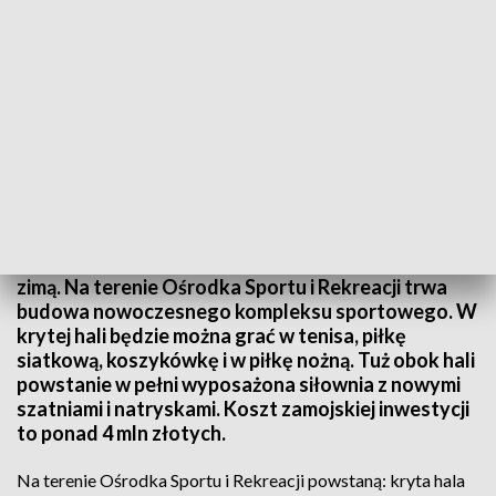
Hala w Zamościu
Zamojscy sportowcy będą mieli gdzie trenować
zimą. Na terenie Ośrodka Sportu i Rekreacji trwa
budowa nowoczesnego kompleksu sportowego. W
krytej hali będzie można grać w tenisa, piłkę
siatkową, koszykówkę i w piłkę nożną. Tuż obok hali
powstanie w pełni wyposażona siłownia z nowymi
szatniami i natryskami. Koszt zamojskiej inwestycji
to ponad 4 mln złotych.
Na terenie Ośrodka Sportu i Rekreacji powstaną: kryta hala