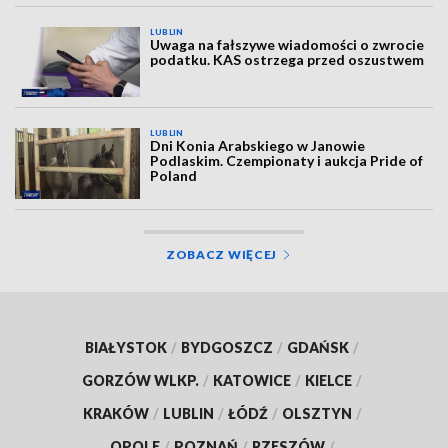
LUBLIN
Uwaga na fałszywe wiadomości o zwrocie
podatku. KAS ostrzega przed oszustwem
LUBLIN
Dni Konia Arabskiego w Janowie
Podlaskim. Czempionaty i aukcja Pride of
Poland
ZOBACZ WIĘCEJ
BIAŁYSTOK
/
BYDGOSZCZ
/
GDAŃSK
/
GORZÓW WLKP.
/
KATOWICE
/
KIELCE
/
KRAKÓW
/
LUBLIN
/
ŁÓDŹ
/
OLSZTYN
/
OPOLE
/
POZNAŃ
/
RZESZÓW
/