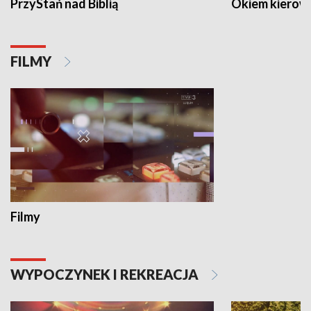
PrzyStań nad Biblią
Okiem kierow
FILMY
Filmy
WYPOCZYNEK I REKREACJA