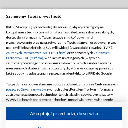
Szanujemy Twoją prywatność
Dołącz do nas:
Kliknij "Akceptuję i przechodzę do serwisu", aby wyrazić zgody na
korzystanie z technologii automatycznego śledzenia i zbierania danych,
TVP
dostęp do informacji na Twoim urządzeniu końcowym i ich
Abonament TVP
przechowywanie oraz na przetwarzanie Twoich danych osobowych przez
Regulamin TVP
nas, czyli Telewizję Polską S.A. w likwidacji (zwaną dalej również „TVP”),
Emisja w TVP
Polityka prywatności
Zaufanych Partnerów z IAB* (1201 firm)
oraz pozostałych
Zaufanych
Partnerów TVP (93 firm)
, w celach marketingowych (w tym do
Centrum informacji TVP
Moje zgody
zautomatyzowanego dopasowania reklam do Twoich zainteresowań i
mierzenia ich skuteczności) i pozostałych, które wskazujemy poniżej, a
Naziemna Telewizja Cyfrowa
Pomoc
także zgody na udostępnianie przez nas identyfikatora PPID do Google.
Sklep TVP
Biuro reklamy
Twoje dane osobowe zbierane podczas odwiedzania przez Ciebie naszych
Rada Programowa
Kontakt
poszczególnych serwisów
zwanych dalej „Portalem”, w tym informacje
zapisywane za pomocą technologii takich jak: pliki cookie, sygnalizatory
System NOS
WWW lub innych podobnych technologii umożliwiających świadczenie
dopasowanych i bezpiecznych usług, personalizację treści oraz reklam,
Informacje o nadawcy
Kanały
udostępnianie funkcji mediów społecznościowych oraz analizowanie
Akceptuję i przechodzę do serwisu
ruchu w Internecie.
Program dla prasy
©2026 Telewizja Polska S.A. w likwidacji
Biuro Reklamy
Twoje dane osobowe zbierane podczas odwiedzania przez Ciebie