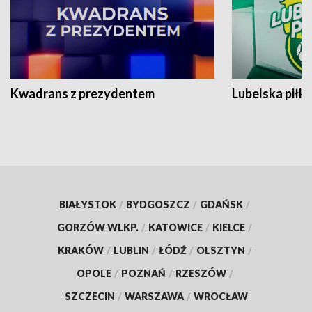
Kwadrans z prezydentem
Lubelska piłk
BIAŁYSTOK
/
BYDGOSZCZ
/
GDAŃSK
/
GORZÓW WLKP.
/
KATOWICE
/
KIELCE
/
KRAKÓW
/
LUBLIN
/
ŁÓDŹ
/
OLSZTYN
/
OPOLE
/
POZNAŃ
/
RZESZÓW
/
SZCZECIN
/
WARSZAWA
/
WROCŁAW