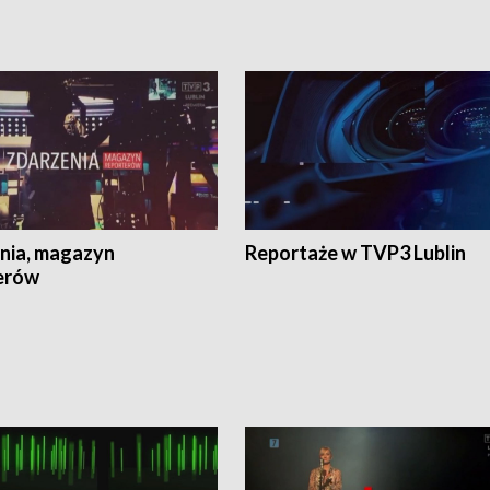
nia, magazyn
Reportaże w TVP3 Lublin
erów