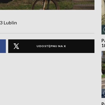
3 Lublin
P
1
UDOSTĘPNIJ NA X
P