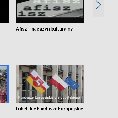
Afisz - magazyn kulturalny
Zobacz, co s
Lubelskie Fundusze Europejskie