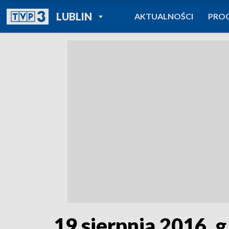
POWRÓT DO
LUBLIN
AKTUALNOŚCI
PRO
TVP REGIONY
19 sierpnia 2016, g