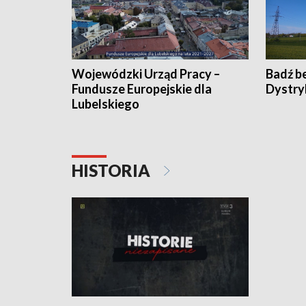
Wojewódzki Urząd Pracy –
Badź b
Fundusze Europejskie dla
Dystry
Lubelskiego
HISTORIA