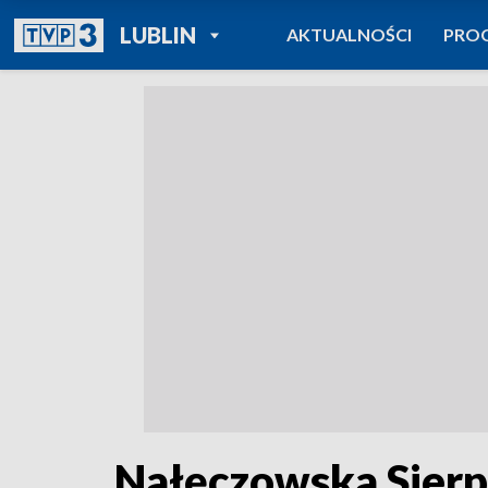
POWRÓT DO
LUBLIN
AKTUALNOŚCI
PRO
TVP REGIONY
Nałęczowska Sier