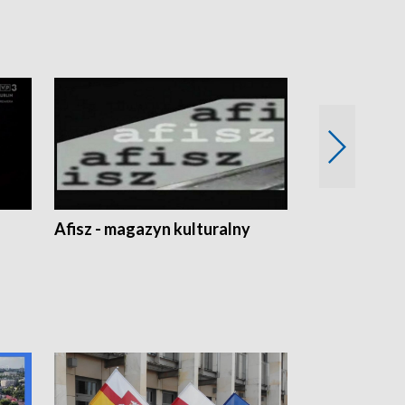
Afisz - magazyn kulturalny
Zobacz, co s