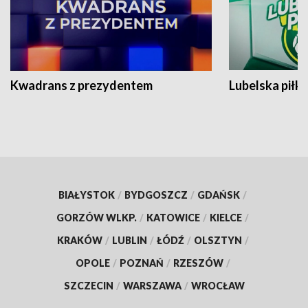
Kwadrans z prezydentem
Lubelska piłk
BIAŁYSTOK
/
BYDGOSZCZ
/
GDAŃSK
/
GORZÓW WLKP.
/
KATOWICE
/
KIELCE
/
KRAKÓW
/
LUBLIN
/
ŁÓDŹ
/
OLSZTYN
/
OPOLE
/
POZNAŃ
/
RZESZÓW
/
SZCZECIN
/
WARSZAWA
/
WROCŁAW