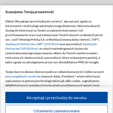
Szanujemy Twoją prywatność
Dołącz do nas:
Kliknij "Akceptuję i przechodzę do serwisu", aby wyrazić zgody na
korzystanie z technologii automatycznego śledzenia i zbierania danych,
TVP
dostęp do informacji na Twoim urządzeniu końcowym i ich
Abonament TVP
przechowywanie oraz na przetwarzanie Twoich danych osobowych przez
Regulamin TVP
nas, czyli Telewizję Polską S.A. w likwidacji (zwaną dalej również „TVP”),
Emisja w TVP
Polityka prywatności
Zaufanych Partnerów z IAB* (1201 firm)
oraz pozostałych
Zaufanych
Partnerów TVP (93 firm)
, w celach marketingowych (w tym do
Centrum informacji TVP
Moje zgody
zautomatyzowanego dopasowania reklam do Twoich zainteresowań i
mierzenia ich skuteczności) i pozostałych, które wskazujemy poniżej, a
Naziemna Telewizja Cyfrowa
Pomoc
także zgody na udostępnianie przez nas identyfikatora PPID do Google.
Sklep TVP
Biuro reklamy
Twoje dane osobowe zbierane podczas odwiedzania przez Ciebie naszych
Rada Programowa
Kontakt
poszczególnych serwisów
zwanych dalej „Portalem”, w tym informacje
zapisywane za pomocą technologii takich jak: pliki cookie, sygnalizatory
System NOS
WWW lub innych podobnych technologii umożliwiających świadczenie
dopasowanych i bezpiecznych usług, personalizację treści oraz reklam,
Informacje o nadawcy
Kanały
udostępnianie funkcji mediów społecznościowych oraz analizowanie
Akceptuję i przechodzę do serwisu
ruchu w Internecie.
Program dla prasy
©2026 Telewizja Polska S.A. w likwidacji
Biuro Reklamy
Twoje dane osobowe zbierane podczas odwiedzania przez Ciebie
Ustawienia zaawansowane