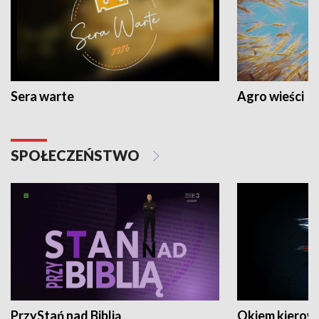
Sera warte
Agro wieści
SPOŁECZEŃSTWO
PrzyStań nad Biblią
Okiem kierow