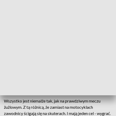
Żużel na skuterach
Wyjątkowe zawody i chyba jedyne takie w Polsce
zawitały na stadion przy Alejach Zygmuntowskich
w Lublinie. Zamiast na motocyklach, było ściganie...
na skuterach. Impreza jest częścią organizowanego
od kilku lat amatorskiego Olimpijskiego
Dziesięcioboju Lubelskiego.
Wszystko jest niemalże tak, jak na prawdziwym meczu
żużlowym. Z tą różnicą, że zamiast na motocyklach
zawodnicy ścigają się na skuterach. I mają jeden cel - wygrać.