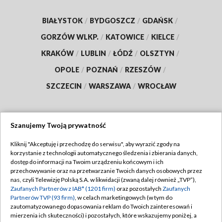
BIAŁYSTOK
/
BYDGOSZCZ
/
GDAŃSK
/
GORZÓW WLKP.
/
KATOWICE
/
KIELCE
/
KRAKÓW
/
LUBLIN
/
ŁÓDŹ
/
OLSZTYN
/
OPOLE
/
POZNAŃ
/
RZESZÓW
/
SZCZECIN
/
WARSZAWA
/
WROCŁAW
Szanujemy Twoją prywatność
Dołącz do nas:
Kliknij "Akceptuję i przechodzę do serwisu", aby wyrazić zgody na
korzystanie z technologii automatycznego śledzenia i zbierania danych,
TVP
dostęp do informacji na Twoim urządzeniu końcowym i ich
Abonament TVP
przechowywanie oraz na przetwarzanie Twoich danych osobowych przez
Regulamin TVP
nas, czyli Telewizję Polską S.A. w likwidacji (zwaną dalej również „TVP”),
Emisja w TVP
Polityka prywatności
Zaufanych Partnerów z IAB* (1201 firm)
oraz pozostałych
Zaufanych
Partnerów TVP (93 firm)
, w celach marketingowych (w tym do
Centrum informacji TVP
Moje zgody
zautomatyzowanego dopasowania reklam do Twoich zainteresowań i
mierzenia ich skuteczności) i pozostałych, które wskazujemy poniżej, a
Naziemna Telewizja Cyfrowa
Pomoc