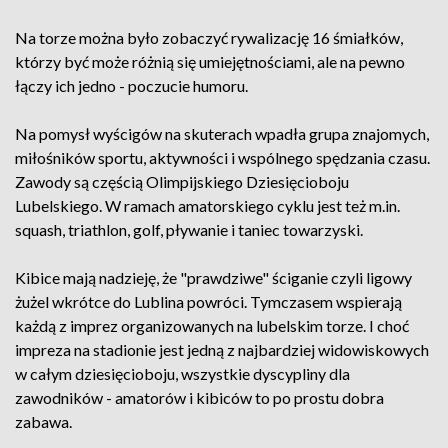
Na torze można było zobaczyć rywalizację 16 śmiałków,
którzy być może różnią się umiejętnościami, ale na pewno
łączy ich jedno - poczucie humoru.
Na pomysł wyścigów na skuterach wpadła grupa znajomych,
miłośników sportu, aktywności i wspólnego spędzania czasu.
Zawody są częścią Olimpijskiego Dziesięcioboju
Lubelskiego. W ramach amatorskiego cyklu jest też m.in.
squash, triathlon, golf, pływanie i taniec towarzyski.
Kibice mają nadzieję, że "prawdziwe" ściganie czyli ligowy
żużel wkrótce do Lublina powróci. Tymczasem wspierają
każdą z imprez organizowanych na lubelskim torze. I choć
impreza na stadionie jest jedną z najbardziej widowiskowych
w całym dziesięcioboju, wszystkie dyscypliny dla
zawodników - amatorów i kibiców to po prostu dobra
zabawa.