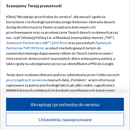
Szanujemy Twoją prywatność
Dołącz do nas:
Kliknij "Akceptuję i przechodzę do serwisu", aby wyrazić zgody na
korzystanie z technologii automatycznego śledzenia i zbierania danych,
TVP
dostęp do informacji na Twoim urządzeniu końcowym i ich
Abonament TVP
przechowywanie oraz na przetwarzanie Twoich danych osobowych przez
Regulamin TVP
nas, czyli Telewizję Polską S.A. w likwidacji (zwaną dalej również „TVP”),
Emisja w TVP
Polityka prywatności
Zaufanych Partnerów z IAB* (1201 firm)
oraz pozostałych
Zaufanych
Partnerów TVP (93 firm)
, w celach marketingowych (w tym do
Centrum informacji TVP
Moje zgody
zautomatyzowanego dopasowania reklam do Twoich zainteresowań i
mierzenia ich skuteczności) i pozostałych, które wskazujemy poniżej, a
Naziemna Telewizja Cyfrowa
Pomoc
także zgody na udostępnianie przez nas identyfikatora PPID do Google.
Sklep TVP
Biuro reklamy
Twoje dane osobowe zbierane podczas odwiedzania przez Ciebie naszych
Rada Programowa
Kontakt
poszczególnych serwisów
zwanych dalej „Portalem”, w tym informacje
zapisywane za pomocą technologii takich jak: pliki cookie, sygnalizatory
System NOS
WWW lub innych podobnych technologii umożliwiających świadczenie
dopasowanych i bezpiecznych usług, personalizację treści oraz reklam,
Informacje o nadawcy
Kanały
udostępnianie funkcji mediów społecznościowych oraz analizowanie
Akceptuję i przechodzę do serwisu
ruchu w Internecie.
Program dla prasy
©2026 Telewizja Polska S.A. w likwidacji
Biuro Reklamy
Twoje dane osobowe zbierane podczas odwiedzania przez Ciebie
Ustawienia zaawansowane
poszczególnych serwisów
na Portalu, takie jak adresy IP, identyfikatory
Ogłoszenie przetargowe
Twoich urządzeń końcowych i identyfikatory plików cookie, informacje o