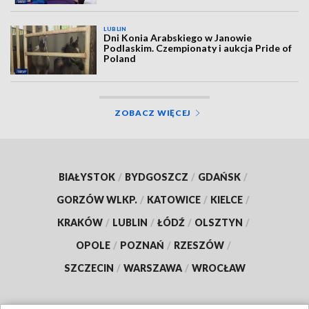
LUBLIN
Dni Konia Arabskiego w Janowie
Podlaskim. Czempionaty i aukcja Pride of
Poland
ZOBACZ WIĘCEJ
BIAŁYSTOK
/
BYDGOSZCZ
/
GDAŃSK
/
GORZÓW WLKP.
/
KATOWICE
/
KIELCE
/
KRAKÓW
/
LUBLIN
/
ŁÓDŹ
/
OLSZTYN
/
OPOLE
/
POZNAŃ
/
RZESZÓW
/
SZCZECIN
/
WARSZAWA
/
WROCŁAW