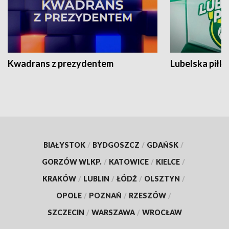
Kwadrans z prezydentem
Lubelska piłk
BIAŁYSTOK
/
BYDGOSZCZ
/
GDAŃSK
/
GORZÓW WLKP.
/
KATOWICE
/
KIELCE
/
KRAKÓW
/
LUBLIN
/
ŁÓDŹ
/
OLSZTYN
/
OPOLE
/
POZNAŃ
/
RZESZÓW
/
SZCZECIN
/
WARSZAWA
/
WROCŁAW