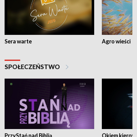
Sera warte
Agro wieści
SPOŁECZEŃSTWO
PrzyStań nad Biblią
Okiem kierow