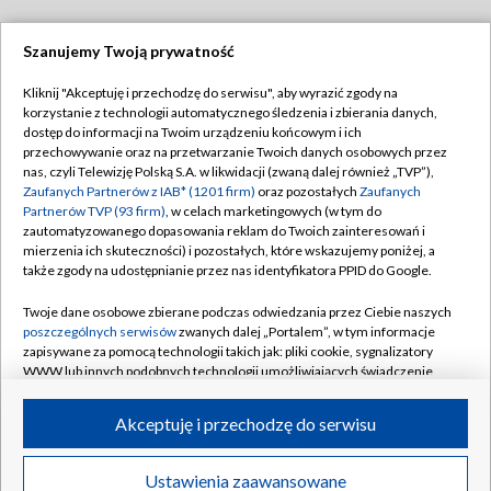
Szanujemy Twoją prywatność
Dołącz do nas:
Kliknij "Akceptuję i przechodzę do serwisu", aby wyrazić zgody na
korzystanie z technologii automatycznego śledzenia i zbierania danych,
TVP
dostęp do informacji na Twoim urządzeniu końcowym i ich
Abonament TVP
przechowywanie oraz na przetwarzanie Twoich danych osobowych przez
Regulamin TVP
nas, czyli Telewizję Polską S.A. w likwidacji (zwaną dalej również „TVP”),
Emisja w TVP
Polityka prywatności
Zaufanych Partnerów z IAB* (1201 firm)
oraz pozostałych
Zaufanych
Partnerów TVP (93 firm)
, w celach marketingowych (w tym do
Centrum informacji TVP
Moje zgody
zautomatyzowanego dopasowania reklam do Twoich zainteresowań i
mierzenia ich skuteczności) i pozostałych, które wskazujemy poniżej, a
Naziemna Telewizja Cyfrowa
Pomoc
także zgody na udostępnianie przez nas identyfikatora PPID do Google.
Sklep TVP
Biuro reklamy
Twoje dane osobowe zbierane podczas odwiedzania przez Ciebie naszych
Rada Programowa
Kontakt
poszczególnych serwisów
zwanych dalej „Portalem”, w tym informacje
zapisywane za pomocą technologii takich jak: pliki cookie, sygnalizatory
System NOS
WWW lub innych podobnych technologii umożliwiających świadczenie
dopasowanych i bezpiecznych usług, personalizację treści oraz reklam,
Informacje o nadawcy
Kanały
udostępnianie funkcji mediów społecznościowych oraz analizowanie
Akceptuję i przechodzę do serwisu
ruchu w Internecie.
Program dla prasy
©2026 Telewizja Polska S.A. w likwidacji
Biuro Reklamy
Twoje dane osobowe zbierane podczas odwiedzania przez Ciebie
Ustawienia zaawansowane