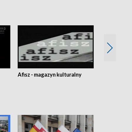
Afisz - magazyn kulturalny
Zobacz, co s