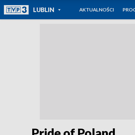
POWRÓT DO
LUBLIN
AKTUALNOŚCI
PRO
TVP REGIONY
Pride of Poland