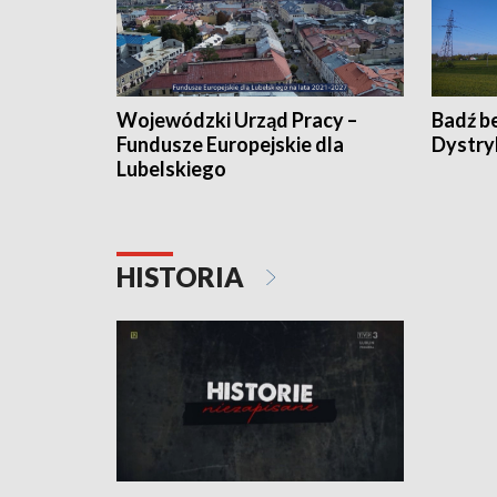
Wojewódzki Urząd Pracy –
Badź b
Fundusze Europejskie dla
Dystry
Lubelskiego
HISTORIA