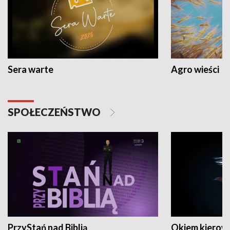
Sera warte
Agro wieści
SPOŁECZEŃSTWO
PrzyStań nad Biblią
Okiem kierow