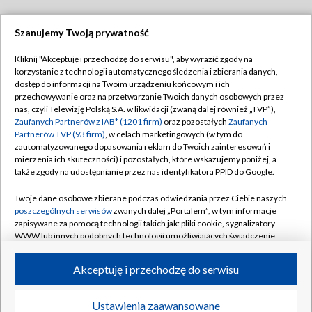
Szanujemy Twoją prywatność
Dołącz do nas:
Kliknij "Akceptuję i przechodzę do serwisu", aby wyrazić zgody na
korzystanie z technologii automatycznego śledzenia i zbierania danych,
TVP
dostęp do informacji na Twoim urządzeniu końcowym i ich
Abonament TVP
przechowywanie oraz na przetwarzanie Twoich danych osobowych przez
Regulamin TVP
nas, czyli Telewizję Polską S.A. w likwidacji (zwaną dalej również „TVP”),
Emisja w TVP
Polityka prywatności
Zaufanych Partnerów z IAB* (1201 firm)
oraz pozostałych
Zaufanych
Partnerów TVP (93 firm)
, w celach marketingowych (w tym do
Centrum informacji TVP
Moje zgody
zautomatyzowanego dopasowania reklam do Twoich zainteresowań i
mierzenia ich skuteczności) i pozostałych, które wskazujemy poniżej, a
Naziemna Telewizja Cyfrowa
Pomoc
także zgody na udostępnianie przez nas identyfikatora PPID do Google.
Sklep TVP
Biuro reklamy
Twoje dane osobowe zbierane podczas odwiedzania przez Ciebie naszych
Rada Programowa
Kontakt
poszczególnych serwisów
zwanych dalej „Portalem”, w tym informacje
zapisywane za pomocą technologii takich jak: pliki cookie, sygnalizatory
System NOS
WWW lub innych podobnych technologii umożliwiających świadczenie
dopasowanych i bezpiecznych usług, personalizację treści oraz reklam,
Informacje o nadawcy
Kanały
udostępnianie funkcji mediów społecznościowych oraz analizowanie
Akceptuję i przechodzę do serwisu
ruchu w Internecie.
Program dla prasy
©2026 Telewizja Polska S.A. w likwidacji
Biuro Reklamy
Twoje dane osobowe zbierane podczas odwiedzania przez Ciebie
Ustawienia zaawansowane