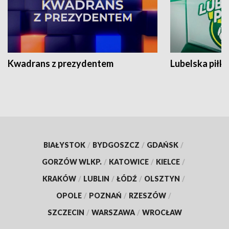
Kwadrans z prezydentem
Lubelska piłk
BIAŁYSTOK
/
BYDGOSZCZ
/
GDAŃSK
/
GORZÓW WLKP.
/
KATOWICE
/
KIELCE
/
KRAKÓW
/
LUBLIN
/
ŁÓDŹ
/
OLSZTYN
/
OPOLE
/
POZNAŃ
/
RZESZÓW
/
SZCZECIN
/
WARSZAWA
/
WROCŁAW