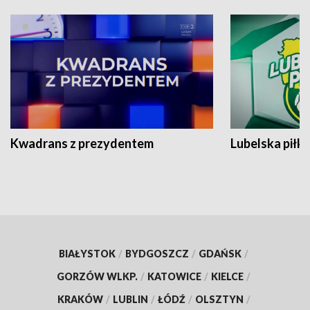
Kwadrans z prezydentem
Lubelska piłk
BIAŁYSTOK
/
BYDGOSZCZ
/
GDAŃSK
/
GORZÓW WLKP.
/
KATOWICE
/
KIELCE
/
KRAKÓW
/
LUBLIN
/
ŁÓDŹ
/
OLSZTYN
/