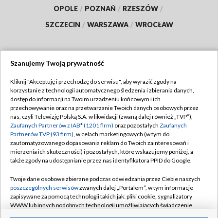
OPOLE
/
POZNAŃ
/
RZESZÓW
/
SZCZECIN
/
WARSZAWA
/
WROCŁAW
Szanujemy Twoją prywatność
Dołącz do nas:
Kliknij "Akceptuję i przechodzę do serwisu", aby wyrazić zgody na
korzystanie z technologii automatycznego śledzenia i zbierania danych,
TVP
dostęp do informacji na Twoim urządzeniu końcowym i ich
Abonament TVP
przechowywanie oraz na przetwarzanie Twoich danych osobowych przez
Regulamin TVP
nas, czyli Telewizję Polską S.A. w likwidacji (zwaną dalej również „TVP”),
Emisja w TVP
Polityka prywatności
Zaufanych Partnerów z IAB* (1201 firm)
oraz pozostałych
Zaufanych
Partnerów TVP (93 firm)
, w celach marketingowych (w tym do
Centrum informacji TVP
Moje zgody
zautomatyzowanego dopasowania reklam do Twoich zainteresowań i
mierzenia ich skuteczności) i pozostałych, które wskazujemy poniżej, a
Naziemna Telewizja Cyfrowa
Pomoc
także zgody na udostępnianie przez nas identyfikatora PPID do Google.
Sklep TVP
Biuro reklamy
Twoje dane osobowe zbierane podczas odwiedzania przez Ciebie naszych
Rada Programowa
Kontakt
poszczególnych serwisów
zwanych dalej „Portalem”, w tym informacje
zapisywane za pomocą technologii takich jak: pliki cookie, sygnalizatory
System NOS
WWW lub innych podobnych technologii umożliwiających świadczenie
dopasowanych i bezpiecznych usług, personalizację treści oraz reklam,
Informacje o nadawcy