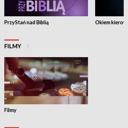
PrzyStań nad Biblią
Okiem kierow
FILMY
Filmy