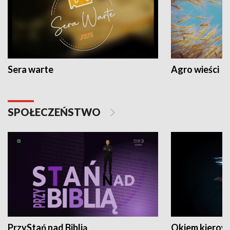
Sera warte
Agro wieści
SPOŁECZEŃSTWO
PrzyStań nad Biblią
Okiem kierow