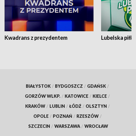
Kwadrans z prezydentem
Lubelska piłk
BIAŁYSTOK
/
BYDGOSZCZ
/
GDAŃSK
/
GORZÓW WLKP.
/
KATOWICE
/
KIELCE
/
KRAKÓW
/
LUBLIN
/
ŁÓDŹ
/
OLSZTYN
/
OPOLE
/
POZNAŃ
/
RZESZÓW
/
SZCZECIN
/
WARSZAWA
/
WROCŁAW