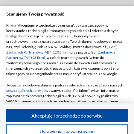
Szanujemy Twoją prywatność
Dołącz do nas:
Kliknij "Akceptuję i przechodzę do serwisu", aby wyrazić zgody na
korzystanie z technologii automatycznego śledzenia i zbierania danych,
TVP
dostęp do informacji na Twoim urządzeniu końcowym i ich
Abonament TVP
przechowywanie oraz na przetwarzanie Twoich danych osobowych przez
Regulamin TVP
nas, czyli Telewizję Polską S.A. w likwidacji (zwaną dalej również „TVP”),
Emisja w TVP
Polityka prywatności
Zaufanych Partnerów z IAB* (1201 firm)
oraz pozostałych
Zaufanych
Partnerów TVP (93 firm)
, w celach marketingowych (w tym do
Centrum informacji TVP
Moje zgody
zautomatyzowanego dopasowania reklam do Twoich zainteresowań i
mierzenia ich skuteczności) i pozostałych, które wskazujemy poniżej, a
Naziemna Telewizja Cyfrowa
Pomoc
także zgody na udostępnianie przez nas identyfikatora PPID do Google.
Sklep TVP
Biuro reklamy
Twoje dane osobowe zbierane podczas odwiedzania przez Ciebie naszych
Rada Programowa
Kontakt
poszczególnych serwisów
zwanych dalej „Portalem”, w tym informacje
zapisywane za pomocą technologii takich jak: pliki cookie, sygnalizatory
System NOS
WWW lub innych podobnych technologii umożliwiających świadczenie
dopasowanych i bezpiecznych usług, personalizację treści oraz reklam,
Informacje o nadawcy
Kanały
udostępnianie funkcji mediów społecznościowych oraz analizowanie
Akceptuję i przechodzę do serwisu
ruchu w Internecie.
Program dla prasy
©2026 Telewizja Polska S.A. w likwidacji
Biuro Reklamy
Twoje dane osobowe zbierane podczas odwiedzania przez Ciebie
Ustawienia zaawansowane