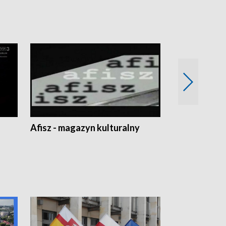
Afisz - magazyn kulturalny
Zobacz, co s