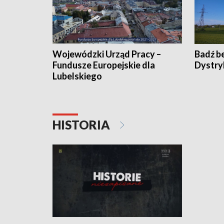
Wojewódzki Urząd Pracy –
Badź b
Fundusze Europejskie dla
Dystry
Lubelskiego
HISTORIA