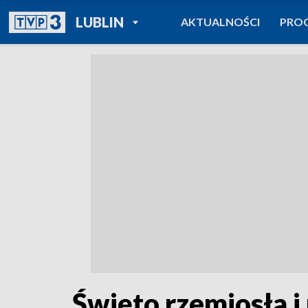
POWRÓT DO
LUBLIN
AKTUALNOŚCI
PRO
TVP REGIONY
Święto rzemiosła i