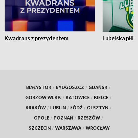
Kwadrans z prezydentem
Lubelska piłk
BIAŁYSTOK
/
BYDGOSZCZ
/
GDAŃSK
/
GORZÓW WLKP.
/
KATOWICE
/
KIELCE
/
KRAKÓW
/
LUBLIN
/
ŁÓDŹ
/
OLSZTYN
/
OPOLE
/
POZNAŃ
/
RZESZÓW
/
SZCZECIN
/
WARSZAWA
/
WROCŁAW