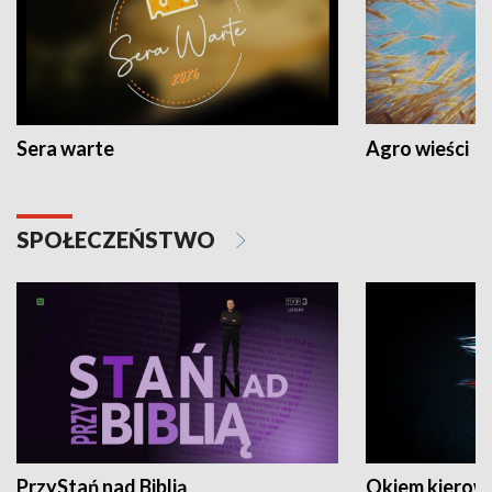
Sera warte
Agro wieści
SPOŁECZEŃSTWO
PrzyStań nad Biblią
Okiem kierow