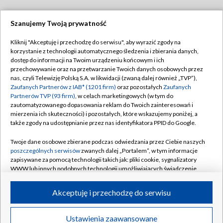
Szanujemy Twoją prywatność
Dołącz do nas:
Kliknij "Akceptuję i przechodzę do serwisu", aby wyrazić zgody na
korzystanie z technologii automatycznego śledzenia i zbierania danych,
TVP
dostęp do informacji na Twoim urządzeniu końcowym i ich
Abonament TVP
przechowywanie oraz na przetwarzanie Twoich danych osobowych przez
Regulamin TVP
nas, czyli Telewizję Polską S.A. w likwidacji (zwaną dalej również „TVP”),
Emisja w TVP
Polityka prywatności
Zaufanych Partnerów z IAB* (1201 firm)
oraz pozostałych
Zaufanych
Partnerów TVP (93 firm)
, w celach marketingowych (w tym do
Centrum informacji TVP
Moje zgody
zautomatyzowanego dopasowania reklam do Twoich zainteresowań i
mierzenia ich skuteczności) i pozostałych, które wskazujemy poniżej, a
Naziemna Telewizja Cyfrowa
Pomoc
także zgody na udostępnianie przez nas identyfikatora PPID do Google.
Sklep TVP
Biuro reklamy
Twoje dane osobowe zbierane podczas odwiedzania przez Ciebie naszych
Rada Programowa
Kontakt
poszczególnych serwisów
zwanych dalej „Portalem”, w tym informacje
zapisywane za pomocą technologii takich jak: pliki cookie, sygnalizatory
System NOS
WWW lub innych podobnych technologii umożliwiających świadczenie
dopasowanych i bezpiecznych usług, personalizację treści oraz reklam,
Informacje o nadawcy
Kanały
udostępnianie funkcji mediów społecznościowych oraz analizowanie
Akceptuję i przechodzę do serwisu
ruchu w Internecie.
Program dla prasy
©2026 Telewizja Polska S.A. w likwidacji
Biuro Reklamy
Twoje dane osobowe zbierane podczas odwiedzania przez Ciebie
Ustawienia zaawansowane