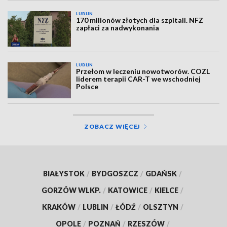
LUBLIN
170 milionów złotych dla szpitali. NFZ
zapłaci za nadwykonania
LUBLIN
Przełom w leczeniu nowotworów. COZL
liderem terapii CAR-T we wschodniej
Polsce
ZOBACZ WIĘCEJ
BIAŁYSTOK
/
BYDGOSZCZ
/
GDAŃSK
/
GORZÓW WLKP.
/
KATOWICE
/
KIELCE
/
KRAKÓW
/
LUBLIN
/
ŁÓDŹ
/
OLSZTYN
/
OPOLE
/
POZNAŃ
/
RZESZÓW
/