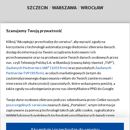
SZCZECIN
/
WARSZAWA
/
WROCŁAW
Szanujemy Twoją prywatność
Dołącz do nas:
Kliknij "Akceptuję i przechodzę do serwisu", aby wyrazić zgody na
korzystanie z technologii automatycznego śledzenia i zbierania danych,
TVP
dostęp do informacji na Twoim urządzeniu końcowym i ich
Abonament TVP
przechowywanie oraz na przetwarzanie Twoich danych osobowych przez
Regulamin TVP
nas, czyli Telewizję Polską S.A. w likwidacji (zwaną dalej również „TVP”),
Emisja w TVP
Polityka prywatności
Zaufanych Partnerów z IAB* (1201 firm)
oraz pozostałych
Zaufanych
Partnerów TVP (93 firm)
, w celach marketingowych (w tym do
Centrum informacji TVP
Moje zgody
zautomatyzowanego dopasowania reklam do Twoich zainteresowań i
mierzenia ich skuteczności) i pozostałych, które wskazujemy poniżej, a
Naziemna Telewizja Cyfrowa
Pomoc
także zgody na udostępnianie przez nas identyfikatora PPID do Google.
Sklep TVP
Biuro reklamy
Twoje dane osobowe zbierane podczas odwiedzania przez Ciebie naszych
Rada Programowa
Kontakt
poszczególnych serwisów
zwanych dalej „Portalem”, w tym informacje
zapisywane za pomocą technologii takich jak: pliki cookie, sygnalizatory
System NOS
WWW lub innych podobnych technologii umożliwiających świadczenie
dopasowanych i bezpiecznych usług, personalizację treści oraz reklam,
Informacje o nadawcy
Kanały
udostępnianie funkcji mediów społecznościowych oraz analizowanie
Akceptuję i przechodzę do serwisu