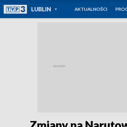
POWRÓT DO
LUBLIN
AKTUALNOŚCI
PRO
TVP REGIONY
Zmiany na Naruto