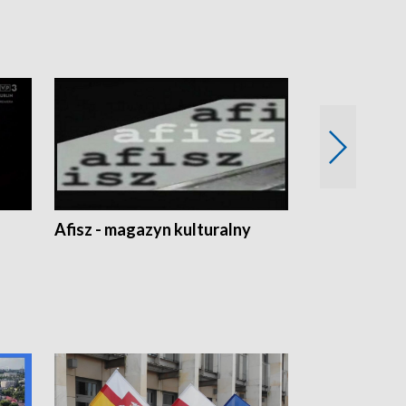
Afisz - magazyn kulturalny
Zobacz, co s