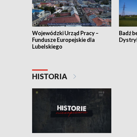
Wojewódzki Urząd Pracy –
Badź b
Fundusze Europejskie dla
Dystry
Lubelskiego
HISTORIA