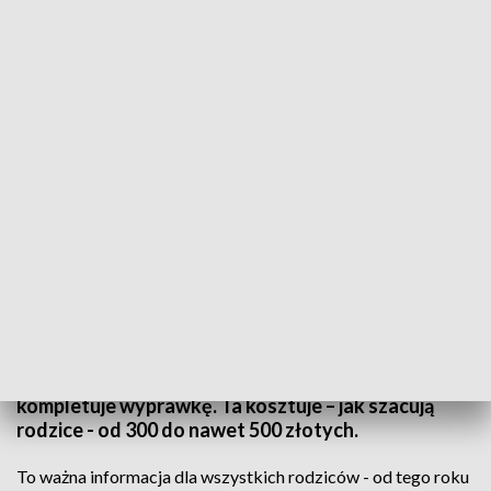
Czas na wyprawkę
Wyprawka szkolna nie dla każdego. Od tego roku,
z rządowego programu będą mogły skorzystać
tylko dzieci niepełnosprawne, a nie - jak było do tej
pory - także uczniowie z rodzin o najniższych
dochodach. W sklepach i księgarniach ruch coraz
większy, bo to właśnie w sierpniu najwięcej osób
kompletuje wyprawkę. Ta kosztuje – jak szacują
rodzice - od 300 do nawet 500 złotych.
To ważna informacja dla wszystkich rodziców - od tego roku