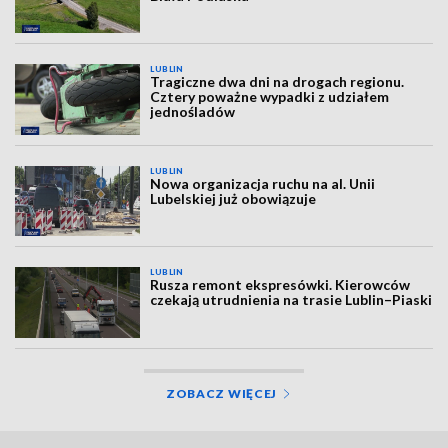
LUBLIN
Tragiczne dwa dni na drogach regionu.
Cztery poważne wypadki z udziałem
jednośladów
LUBLIN
Nowa organizacja ruchu na al. Unii
Lubelskiej już obowiązuje
LUBLIN
Rusza remont ekspresówki. Kierowców
czekają utrudnienia na trasie Lublin–Piaski
ZOBACZ WIĘCEJ