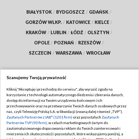
BIAŁYSTOK
/
BYDGOSZCZ
/
GDAŃSK
/
GORZÓW WLKP.
/
KATOWICE
/
KIELCE
/
KRAKÓW
/
LUBLIN
/
ŁÓDŹ
/
OLSZTYN
/
OPOLE
/
POZNAŃ
/
RZESZÓW
/
SZCZECIN
/
WARSZAWA
/
WROCŁAW
Szanujemy Twoją prywatność
Dołącz do nas:
Kliknij "Akceptuję i przechodzę do serwisu", aby wyrazić zgody na
korzystanie z technologii automatycznego śledzenia i zbierania danych,
TVP
dostęp do informacji na Twoim urządzeniu końcowym i ich
Abonament TVP
przechowywanie oraz na przetwarzanie Twoich danych osobowych przez
Regulamin TVP
nas, czyli Telewizję Polską S.A. w likwidacji (zwaną dalej również „TVP”),
Emisja w TVP
Polityka prywatności
Zaufanych Partnerów z IAB* (1201 firm)
oraz pozostałych
Zaufanych
Partnerów TVP (93 firm)
, w celach marketingowych (w tym do
Centrum informacji TVP
Moje zgody
zautomatyzowanego dopasowania reklam do Twoich zainteresowań i
mierzenia ich skuteczności) i pozostałych, które wskazujemy poniżej, a
Naziemna Telewizja Cyfrowa
Pomoc