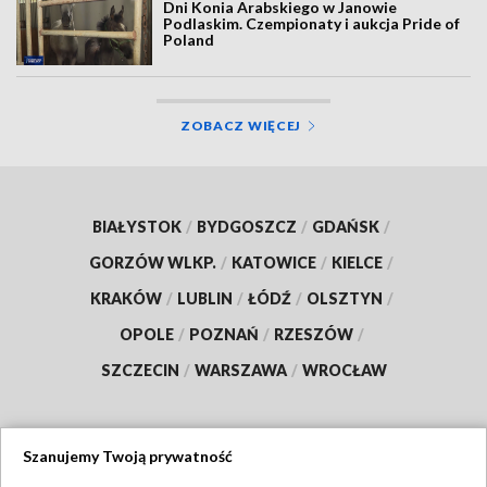
Dni Konia Arabskiego w Janowie
Podlaskim. Czempionaty i aukcja Pride of
Poland
ZOBACZ WIĘCEJ
BIAŁYSTOK
/
BYDGOSZCZ
/
GDAŃSK
/
GORZÓW WLKP.
/
KATOWICE
/
KIELCE
/
KRAKÓW
/
LUBLIN
/
ŁÓDŹ
/
OLSZTYN
/
OPOLE
/
POZNAŃ
/
RZESZÓW
/
SZCZECIN
/
WARSZAWA
/
WROCŁAW
Szanujemy Twoją prywatność
Dołącz do nas: