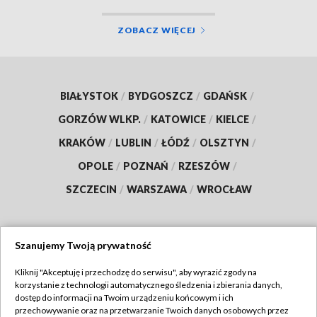
ZOBACZ WIĘCEJ
BIAŁYSTOK
/
BYDGOSZCZ
/
GDAŃSK
/
GORZÓW WLKP.
/
KATOWICE
/
KIELCE
/
KRAKÓW
/
LUBLIN
/
ŁÓDŹ
/
OLSZTYN
/
OPOLE
/
POZNAŃ
/
RZESZÓW
/
SZCZECIN
/
WARSZAWA
/
WROCŁAW
Szanujemy Twoją prywatność
Dołącz do nas:
Kliknij "Akceptuję i przechodzę do serwisu", aby wyrazić zgody na
korzystanie z technologii automatycznego śledzenia i zbierania danych,
TVP
dostęp do informacji na Twoim urządzeniu końcowym i ich
Abonament TVP
przechowywanie oraz na przetwarzanie Twoich danych osobowych przez
Regulamin TVP