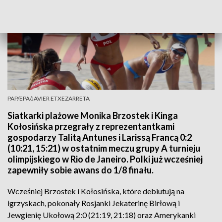
PAP/EPA/JAVIER ETXEZARRETA
Siatkarki plażowe Monika Brzostek i Kinga
Kołosińska przegrały z reprezentantkami
gospodarzy Talitą Antunes i Larissą Francą 0:2
(10:21, 15:21) w ostatnim meczu grupy A turnieju
olimpijskiego w Rio de Janeiro. Polki już wcześniej
zapewniły sobie awans do 1/8 finału.
Wcześniej Brzostek i Kołosińska, które debiutują na
igrzyskach, pokonały Rosjanki Jekaterinę Birłową i
Jewgienię Ukołową 2:0 (21:19, 21:18) oraz Amerykanki