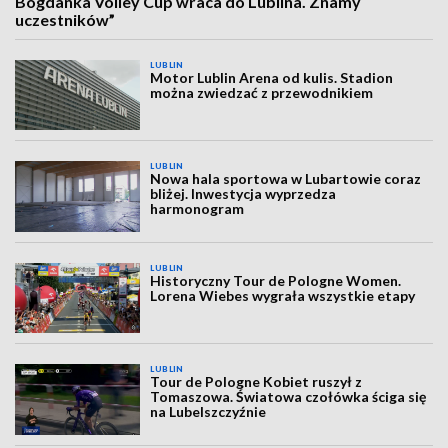
Bogdanka Volley Cup wraca do Lublina. Znamy
uczestników”
LUBLIN
Motor Lublin Arena od kulis. Stadion
można zwiedzać z przewodnikiem
LUBLIN
Nowa hala sportowa w Lubartowie coraz
bliżej. Inwestycja wyprzedza
harmonogram
LUBLIN
Historyczny Tour de Pologne Women.
Lorena Wiebes wygrała wszystkie etapy
LUBLIN
Tour de Pologne Kobiet ruszył z
Tomaszowa. Światowa czołówka ściga się
na Lubelszczyźnie