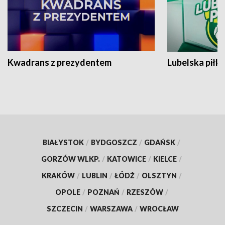
Kwadrans z prezydentem
Lubelska piłk
BIAŁYSTOK
/
BYDGOSZCZ
/
GDAŃSK
/
GORZÓW WLKP.
/
KATOWICE
/
KIELCE
/
KRAKÓW
/
LUBLIN
/
ŁÓDŹ
/
OLSZTYN
/
OPOLE
/
POZNAŃ
/
RZESZÓW
/
SZCZECIN
/
WARSZAWA
/
WROCŁAW