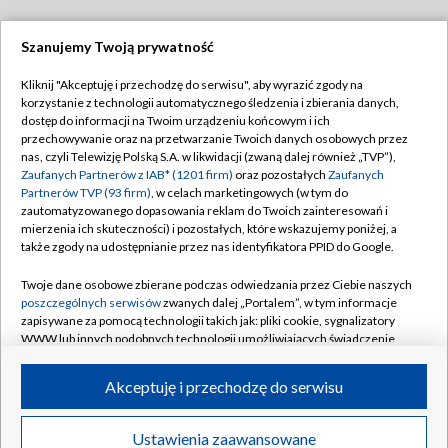
Szanujemy Twoją prywatność
Dołącz do nas:
Kliknij "Akceptuję i przechodzę do serwisu", aby wyrazić zgody na
korzystanie z technologii automatycznego śledzenia i zbierania danych,
TVP
dostęp do informacji na Twoim urządzeniu końcowym i ich
Abonament TVP
przechowywanie oraz na przetwarzanie Twoich danych osobowych przez
Regulamin TVP
nas, czyli Telewizję Polską S.A. w likwidacji (zwaną dalej również „TVP”),
Emisja w TVP
Polityka prywatności
Zaufanych Partnerów z IAB* (1201 firm)
oraz pozostałych
Zaufanych
Partnerów TVP (93 firm)
, w celach marketingowych (w tym do
Centrum informacji TVP
Moje zgody
zautomatyzowanego dopasowania reklam do Twoich zainteresowań i
mierzenia ich skuteczności) i pozostałych, które wskazujemy poniżej, a
Naziemna Telewizja Cyfrowa
Pomoc
także zgody na udostępnianie przez nas identyfikatora PPID do Google.
Sklep TVP
Biuro reklamy
Twoje dane osobowe zbierane podczas odwiedzania przez Ciebie naszych
Rada Programowa
Kontakt
poszczególnych serwisów
zwanych dalej „Portalem”, w tym informacje
zapisywane za pomocą technologii takich jak: pliki cookie, sygnalizatory
System NOS
WWW lub innych podobnych technologii umożliwiających świadczenie
dopasowanych i bezpiecznych usług, personalizację treści oraz reklam,
Informacje o nadawcy
Kanały
udostępnianie funkcji mediów społecznościowych oraz analizowanie
Akceptuję i przechodzę do serwisu
ruchu w Internecie.
Program dla prasy
©2026 Telewizja Polska S.A. w likwidacji
Biuro Reklamy
Twoje dane osobowe zbierane podczas odwiedzania przez Ciebie
Ustawienia zaawansowane