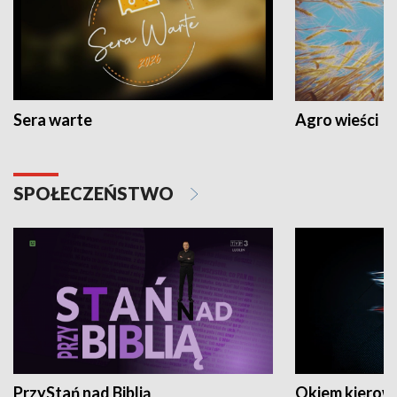
Sera warte
Agro wieści
SPOŁECZEŃSTWO
PrzyStań nad Biblią
Okiem kierow