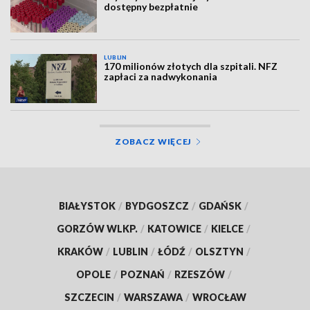
dostępny bezpłatnie
LUBLIN
170 milionów złotych dla szpitali. NFZ
zapłaci za nadwykonania
ZOBACZ WIĘCEJ
BIAŁYSTOK
/
BYDGOSZCZ
/
GDAŃSK
/
GORZÓW WLKP.
/
KATOWICE
/
KIELCE
/
KRAKÓW
/
LUBLIN
/
ŁÓDŹ
/
OLSZTYN
/
OPOLE
/
POZNAŃ
/
RZESZÓW
/
SZCZECIN
/
WARSZAWA
/
WROCŁAW