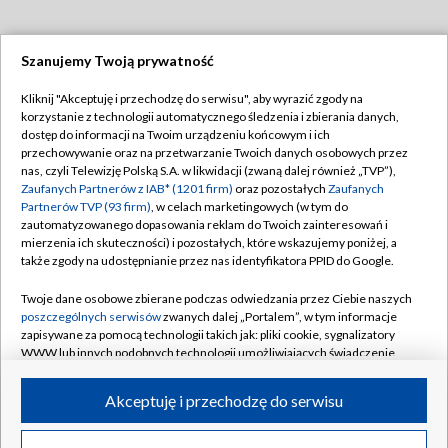
Szanujemy Twoją prywatność
Dołącz do nas:
Kliknij "Akceptuję i przechodzę do serwisu", aby wyrazić zgody na
korzystanie z technologii automatycznego śledzenia i zbierania danych,
TVP
dostęp do informacji na Twoim urządzeniu końcowym i ich
Abonament TVP
przechowywanie oraz na przetwarzanie Twoich danych osobowych przez
Regulamin TVP
nas, czyli Telewizję Polską S.A. w likwidacji (zwaną dalej również „TVP”),
Emisja w TVP
Polityka prywatności
Zaufanych Partnerów z IAB* (1201 firm)
oraz pozostałych
Zaufanych
Partnerów TVP (93 firm)
, w celach marketingowych (w tym do
Centrum informacji TVP
Moje zgody
zautomatyzowanego dopasowania reklam do Twoich zainteresowań i
mierzenia ich skuteczności) i pozostałych, które wskazujemy poniżej, a
Naziemna Telewizja Cyfrowa
Pomoc
także zgody na udostępnianie przez nas identyfikatora PPID do Google.
Sklep TVP
Biuro reklamy
Twoje dane osobowe zbierane podczas odwiedzania przez Ciebie naszych
Rada Programowa
Kontakt
poszczególnych serwisów
zwanych dalej „Portalem”, w tym informacje
zapisywane za pomocą technologii takich jak: pliki cookie, sygnalizatory
System NOS
WWW lub innych podobnych technologii umożliwiających świadczenie
dopasowanych i bezpiecznych usług, personalizację treści oraz reklam,
Informacje o nadawcy
Kanały
udostępnianie funkcji mediów społecznościowych oraz analizowanie
Akceptuję i przechodzę do serwisu
ruchu w Internecie.
Program dla prasy
©2026 Telewizja Polska S.A. w likwidacji
Biuro Reklamy
Twoje dane osobowe zbierane podczas odwiedzania przez Ciebie