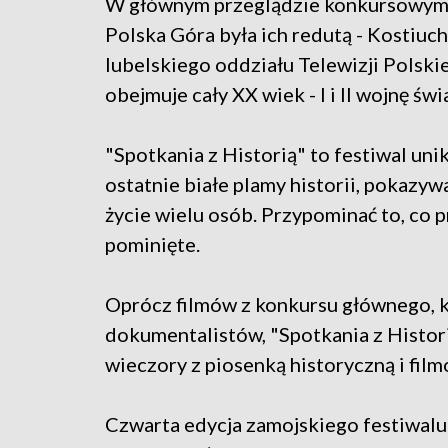
W głównym przeglądzie konkursowym bi
Polska Góra była ich redutą - Kostiu
lubelskiego oddziału Telewizji Polski
obejmuje cały XX wiek - I i II wojnę ś
"Spotkania z Historią" to festiwal un
ostatnie białe plamy historii, pokazyw
życie wielu osób. Przypominać to, co 
pominięte.
Oprócz filmów z konkursu głównego, kt
dokumentalistów, "Spotkania z Histori
wieczory z piosenką historyczną i fil
Czwarta edycja zamojskiego festiwalu