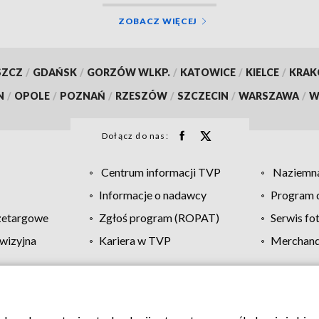
ZOBACZ WIĘCEJ
SZCZ
/
GDAŃSK
/
GORZÓW WLKP.
/
KATOWICE
/
KIELCE
/
KRA
N
/
OPOLE
/
POZNAŃ
/
RZESZÓW
/
SZCZECIN
/
WARSZAWA
/
W
Dołącz do nas:
Centrum informacji TVP
Naziemna
Informacje o nadawcy
Program d
zetargowe
Zgłoś program (ROPAT)
Serwis fo
wizyjna
Kariera w TVP
Merchandi
Polityka prywatności
Moje zgody
Pomoc
Biuro re