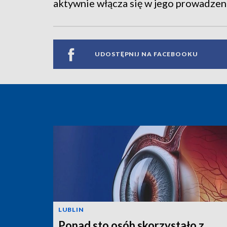
aktywnie włącza się w jego prowadzeni
UDOSTĘPNIJ NA FACEBOOKU
LUBLIN
Ponad sto osób skorzystało z