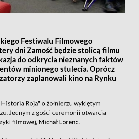
jskiego Festiwalu Filmowego
ztery dni Zamość będzie stolicą filmu
kazja do odkrycia nieznanych faktów
mentów minionego stulecia. Oprócz
zatorzy zaplanowali kino na Rynku
 "Historia Roja" o żołnierzu wyklętym
u. Jednym z gości ceremonii otwarcia
yki filmowej, Michał Lorenc.