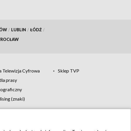
KÓW
/
LUBLIN
/
ŁÓDŹ
/
ROCŁAW
 Telewizja Cyfrowa
Sklep TVP
la prasy
tograficzny
sing (znaki)
klamy
Kontakt