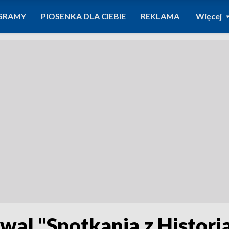
GRAMY
PIOSENKA DLA CIEBIE
REKLAMA
Więcej
iwal "Spotkania z Histori