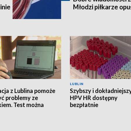
inie
Młodzi piłkarze opuś
LUBLIN
acja z Lublina pomoże
Szybszy i dokładniejszy
ć problemy ze
HPV HR dostępny
iem. Test można
bezpłatnie
ć w domu