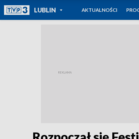
POWRÓT DO
LUBLIN
AKTUALNOŚCI
PRO
TVP REGIONY
Rozpoczął się Fest