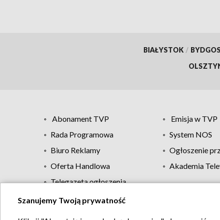
BIAŁYSTOK
/
BYDGO
OLSZTY
Abonament TVP
Emisja w TVP
Rada Programowa
System NOS
Biuro Reklamy
Ogłoszenie pr
Oferta Handlowa
Akademia Tele
Telegazeta ogłoszenia
Szanujemy Twoją prywatność
Regulamin TVP