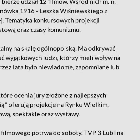
erze udział 12 filmów. Wśród nich m.in.
chnówka 1916 - Leszka Wiśniewskiego z
ej. Tematyka konkursowych projekcji
wiatową oraz czasy komunizmu.
ikalny na skalę ogólnopolską. Ma odkrywać
ać wyjątkowych ludzi, którzy mieli wpływ na
przez lata było niewiadome, zapomniane lub
óre ocenia jury złożone z najlepszych
ą" oferują projekcje na Rynku Wielkim,
mową, spektakle oraz wystawy.
 filmowego potrwa do soboty. TVP 3 Lublina