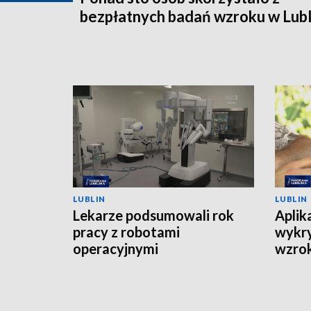
bezpłatnych badań wzroku w Lubl
LUBLIN
LUBLIN
Lekarze podsumowali rok
Aplik
pracy z robotami
wykry
operacyjnymi
wzrok
zrobi