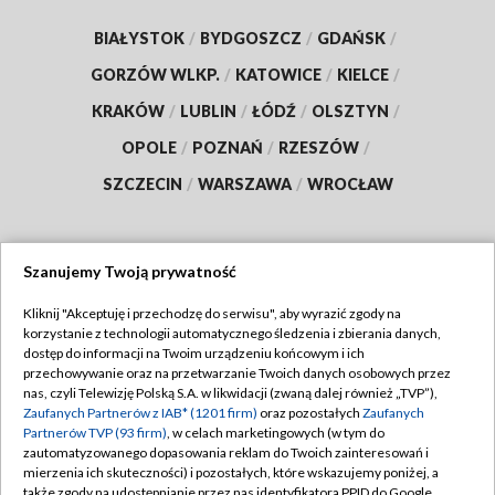
BIAŁYSTOK
/
BYDGOSZCZ
/
GDAŃSK
/
GORZÓW WLKP.
/
KATOWICE
/
KIELCE
/
KRAKÓW
/
LUBLIN
/
ŁÓDŹ
/
OLSZTYN
/
OPOLE
/
POZNAŃ
/
RZESZÓW
/
SZCZECIN
/
WARSZAWA
/
WROCŁAW
Szanujemy Twoją prywatność
Dołącz do nas:
Kliknij "Akceptuję i przechodzę do serwisu", aby wyrazić zgody na
korzystanie z technologii automatycznego śledzenia i zbierania danych,
TVP
dostęp do informacji na Twoim urządzeniu końcowym i ich
Abonament TVP
przechowywanie oraz na przetwarzanie Twoich danych osobowych przez
Regulamin TVP
nas, czyli Telewizję Polską S.A. w likwidacji (zwaną dalej również „TVP”),
Emisja w TVP
Polityka prywatności
Zaufanych Partnerów z IAB* (1201 firm)
oraz pozostałych
Zaufanych
Partnerów TVP (93 firm)
, w celach marketingowych (w tym do
Centrum informacji TVP
Moje zgody
zautomatyzowanego dopasowania reklam do Twoich zainteresowań i
mierzenia ich skuteczności) i pozostałych, które wskazujemy poniżej, a
Naziemna Telewizja Cyfrowa
Pomoc
także zgody na udostępnianie przez nas identyfikatora PPID do Google.