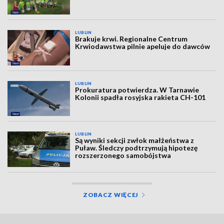
LUBLIN
Brakuje krwi. Regionalne Centrum
Krwiodawstwa pilnie apeluje do dawców
LUBLIN
Prokuratura potwierdza. W Tarnawie
Kolonii spadła rosyjska rakieta CH-101
LUBLIN
Są wyniki sekcji zwłok małżeństwa z
Puław. Śledczy podtrzymują hipotezę
rozszerzonego samobójstwa
ZOBACZ WIĘCEJ