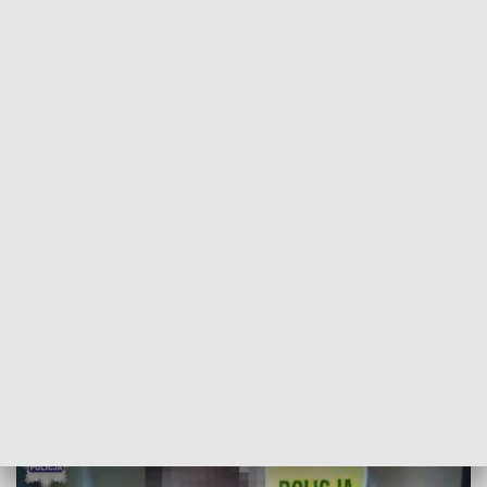
POWRÓT DO
LUBLIN
TVP REGIONY
Włamywacz zatrzymany. Mieszkańcy
mogą odetchnąć
2016-08-10
Prasz