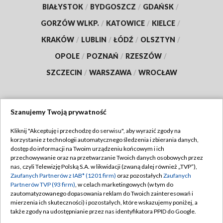
BIAŁYSTOK
/
BYDGOSZCZ
/
GDAŃSK
/
GORZÓW WLKP.
/
KATOWICE
/
KIELCE
/
KRAKÓW
/
LUBLIN
/
ŁÓDŹ
/
OLSZTYN
/
OPOLE
/
POZNAŃ
/
RZESZÓW
/
SZCZECIN
/
WARSZAWA
/
WROCŁAW
Szanujemy Twoją prywatność
Dołącz do nas:
Kliknij "Akceptuję i przechodzę do serwisu", aby wyrazić zgody na
korzystanie z technologii automatycznego śledzenia i zbierania danych,
TVP
dostęp do informacji na Twoim urządzeniu końcowym i ich
Abonament TVP
przechowywanie oraz na przetwarzanie Twoich danych osobowych przez
Regulamin TVP
nas, czyli Telewizję Polską S.A. w likwidacji (zwaną dalej również „TVP”),
Emisja w TVP
Polityka prywatności
Zaufanych Partnerów z IAB* (1201 firm)
oraz pozostałych
Zaufanych
Partnerów TVP (93 firm)
, w celach marketingowych (w tym do
Centrum informacji TVP
Moje zgody
zautomatyzowanego dopasowania reklam do Twoich zainteresowań i
mierzenia ich skuteczności) i pozostałych, które wskazujemy poniżej, a
Naziemna Telewizja Cyfrowa
Pomoc
także zgody na udostępnianie przez nas identyfikatora PPID do Google.
Sklep TVP