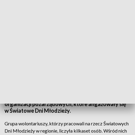
Wyróżnienia za Światowe Dni Młodzieży
Pomagali pielgrzymom i czuwali nad
bezpieczeństwem w czasie Diecezjalnych Dni
Młodych. W środę otrzymali podziękowania.
Wicewojewoda wręczył listy gratulacyjne
przedstawicielom służb medycznych,
mundurowych, wolontariuszom, szefom firm i
organizacji pozarządowych, które angażowały się
w Światowe Dni Młodzieży.
Grupa wolontariuszy, którzy pracowali na rzecz Światowych
Dni Młodzieży w regionie, liczyła kilkaset osób. Wśród nich