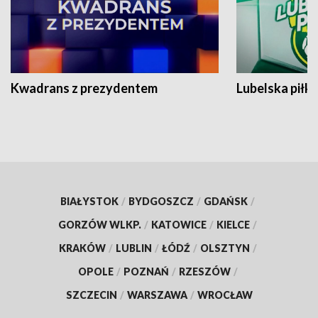
Kwadrans z prezydentem
Lubelska piłk
BIAŁYSTOK
/
BYDGOSZCZ
/
GDAŃSK
/
GORZÓW WLKP.
/
KATOWICE
/
KIELCE
/
KRAKÓW
/
LUBLIN
/
ŁÓDŹ
/
OLSZTYN
/
OPOLE
/
POZNAŃ
/
RZESZÓW
/
SZCZECIN
/
WARSZAWA
/
WROCŁAW