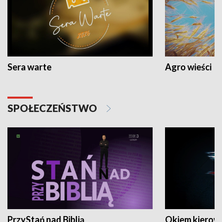
Sera warte
Agro wieści
SPOŁECZEŃSTWO
PrzyStań nad Biblią
Okiem kierow