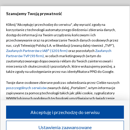
Szanujemy Twoją prywatność
Dołącz do nas:
Kliknij "Akceptuję i przechodzę do serwisu", aby wyrazić zgody na
korzystanie z technologii automatycznego śledzenia i zbierania danych,
TVP
dostęp do informacji na Twoim urządzeniu końcowym i ich
Abonament TVP
przechowywanie oraz na przetwarzanie Twoich danych osobowych przez
Regulamin TVP
nas, czyli Telewizję Polską S.A. w likwidacji (zwaną dalej również „TVP”),
Emisja w TVP
Polityka prywatności
Zaufanych Partnerów z IAB* (1201 firm)
oraz pozostałych
Zaufanych
Partnerów TVP (93 firm)
, w celach marketingowych (w tym do
Centrum informacji TVP
Moje zgody
zautomatyzowanego dopasowania reklam do Twoich zainteresowań i
mierzenia ich skuteczności) i pozostałych, które wskazujemy poniżej, a
Naziemna Telewizja Cyfrowa
Pomoc
także zgody na udostępnianie przez nas identyfikatora PPID do Google.
Sklep TVP
Biuro reklamy
Twoje dane osobowe zbierane podczas odwiedzania przez Ciebie naszych
Rada Programowa
Kontakt
poszczególnych serwisów
zwanych dalej „Portalem”, w tym informacje
zapisywane za pomocą technologii takich jak: pliki cookie, sygnalizatory
System NOS
WWW lub innych podobnych technologii umożliwiających świadczenie
dopasowanych i bezpiecznych usług, personalizację treści oraz reklam,
Informacje o nadawcy
Kanały
udostępnianie funkcji mediów społecznościowych oraz analizowanie
Akceptuję i przechodzę do serwisu
ruchu w Internecie.
Program dla prasy
©2026 Telewizja Polska S.A. w likwidacji
Biuro Reklamy
Twoje dane osobowe zbierane podczas odwiedzania przez Ciebie
Ustawienia zaawansowane