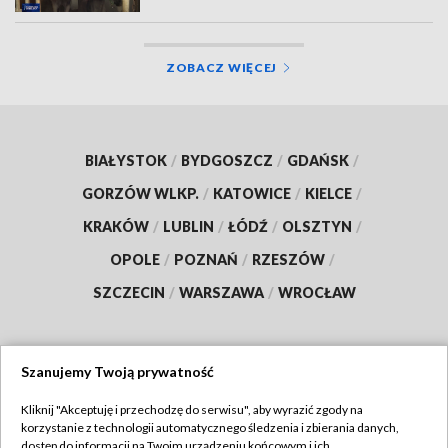
ZOBACZ WIĘCEJ
BIAŁYSTOK
/
BYDGOSZCZ
/
GDAŃSK
/
GORZÓW WLKP.
/
KATOWICE
/
KIELCE
/
KRAKÓW
/
LUBLIN
/
ŁÓDŹ
/
OLSZTYN
/
OPOLE
/
POZNAŃ
/
RZESZÓW
/
SZCZECIN
/
WARSZAWA
/
WROCŁAW
Szanujemy Twoją prywatność
Dołącz do nas:
Kliknij "Akceptuję i przechodzę do serwisu", aby wyrazić zgody na
korzystanie z technologii automatycznego śledzenia i zbierania danych,
TVP
dostęp do informacji na Twoim urządzeniu końcowym i ich