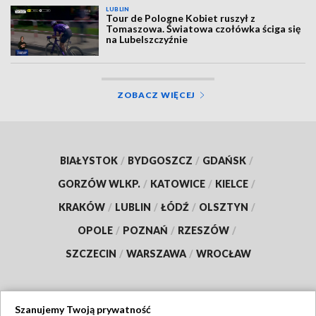
LUBLIN
Tour de Pologne Kobiet ruszył z
Tomaszowa. Światowa czołówka ściga się
na Lubelszczyźnie
ZOBACZ WIĘCEJ
BIAŁYSTOK
/
BYDGOSZCZ
/
GDAŃSK
/
GORZÓW WLKP.
/
KATOWICE
/
KIELCE
/
KRAKÓW
/
LUBLIN
/
ŁÓDŹ
/
OLSZTYN
/
OPOLE
/
POZNAŃ
/
RZESZÓW
/
SZCZECIN
/
WARSZAWA
/
WROCŁAW
Szanujemy Twoją prywatność